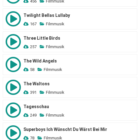
456
Filmmusik
Twilight Bellas Lullaby
167
Filmmusik
Three Little Birds
257
Filmmusik
The Wild Angels
58
Filmmusik
The Waltons
391
Filmmusik
Tagesschau
249
Filmmusik
Superboys Ich Wünscht Du Wärst Bei Mir
78
Filmmusik