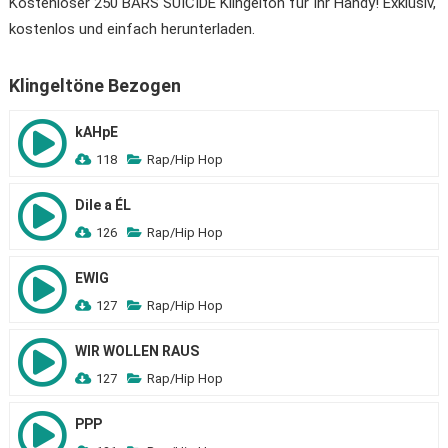
Kostenloser 250 BARS SUICIDE Klingelton für Ihr Handy! Exklusiv,
kostenlos und einfach herunterladen.
Klingeltöne Bezogen
kAHpE
118
Rap/Hip Hop
Dile a ÉL
126
Rap/Hip Hop
EWIG
127
Rap/Hip Hop
WIR WOLLEN RAUS
127
Rap/Hip Hop
PPP