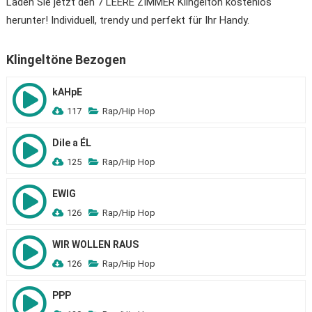
Laden Sie jetzt den 7 LEERE ZIMMER Klingelton kostenlos
herunter! Individuell, trendy und perfekt für Ihr Handy.
Klingeltöne Bezogen
kAHpE
117
Rap/Hip Hop
Dile a ÉL
125
Rap/Hip Hop
EWIG
126
Rap/Hip Hop
WIR WOLLEN RAUS
126
Rap/Hip Hop
PPP