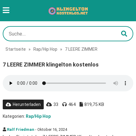
Startseite
»
Rap/Hip Hop
»
7 LEERE ZIMMER
7 LEERE ZIMMER klingelton kostenlos
33
464
819,75 KB
Herunterladen
Kategorien:
Rap/Hip Hop
Ralf Friedman
- Oktober 16, 2024