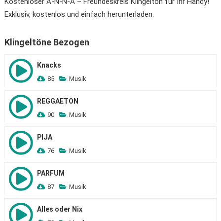
Kostenloser A-N-N-A – Freundeskreis Klingelton für Ihr Handy!
Exklusiv, kostenlos und einfach herunterladen.
Klingeltöne Bezogen
Knacks
85
Musik
REGGAETON
90
Musik
PIJA
76
Musik
PARFUM
87
Musik
Alles oder Nix