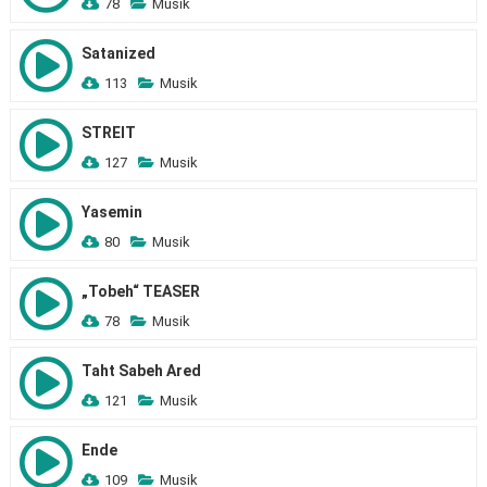
78
Musik
Satanized
113
Musik
STREIT
127
Musik
Yasemin
80
Musik
„Tobeh“ TEASER
78
Musik
Taht Sabeh Ared
121
Musik
Ende
109
Musik