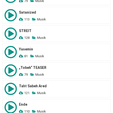
79
Musik
Satanized
113
Musik
STREIT
128
Musik
Yasemin
81
Musik
„Tobeh“ TEASER
79
Musik
Taht Sabeh Ared
121
Musik
Ende
110
Musik