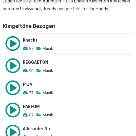
Laden Sie jetzt den Adrenalin – Ella Endlich Klingelton kostenlos
herunter! Individuell, trendy und perfekt für Ihr Handy.
Klingeltöne Bezogen
Knacks
87
Musik
REGGAETON
90
Musik
PIJA
77
Musik
PARFUM
87
Musik
Alles oder Nix