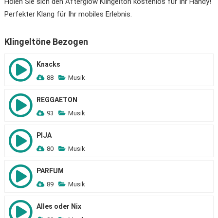
Holen Sie sich den Afterglow Klingelton kostenlos für Ihr Handy!
Perfekter Klang für Ihr mobiles Erlebnis.
Klingeltöne Bezogen
Knacks
88
Musik
REGGAETON
93
Musik
PIJA
80
Musik
PARFUM
89
Musik
Alles oder Nix