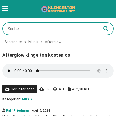
Startseite
»
Musik
»
Afterglow
Afterglow klingelton kostenlos
37
481
452,90 KB
Herunterladen
Kategorien:
Musik
Ralf Friedman
- April 9, 2024