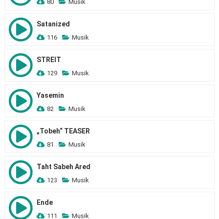
80
Musik
Satanized
116
Musik
STREIT
129
Musik
Yasemin
82
Musik
„Tobeh“ TEASER
81
Musik
Taht Sabeh Ared
123
Musik
Ende
111
Musik