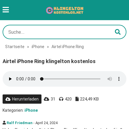
Startseite
»
iPhone
»
Airtel iPhone Ring
Airtel iPhone Ring klingelton kostenlos
31
420
224,49 KB
Herunterladen
Kategorien:
iPhone
Ralf Friedman
- April 24, 2024