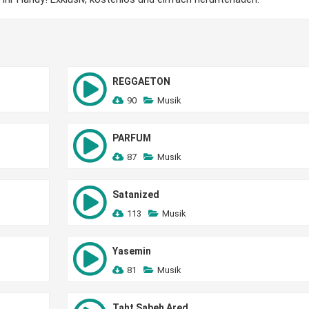
REGGAETON
90
Musik
PARFUM
87
Musik
Satanized
113
Musik
Yasemin
81
Musik
Taht Sabeh Ared