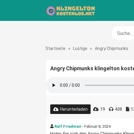
Startseite
»
Lustige
»
Angry Chipmunks
Angry Chipmunks klingelton kost
19
438
1
Herunterladen
Ralf Friedman
- Februar 8, 2024
Holen Sie sich den Angry Chipmunks Klinge