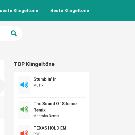
ueste Klingeltöne
Beste Klingeltöne
TOP Klingeltöne
Stumblin’ In
Musik
The Sound Of Silence
Remix
Marimba Remix
TEXAS HOLD EM
POP