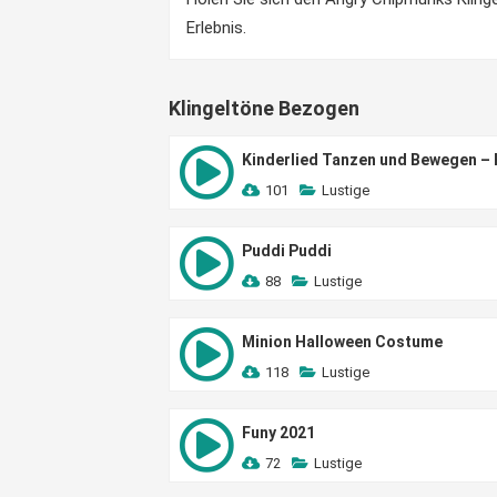
Erlebnis.
Klingeltöne Bezogen
101
Lustige
Puddi Puddi
88
Lustige
Minion Halloween Costume
118
Lustige
Funy 2021
72
Lustige