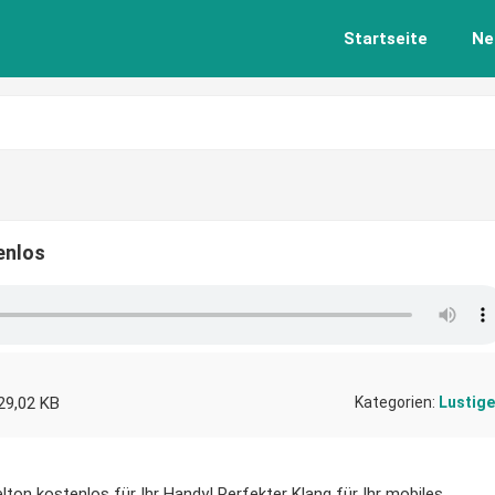
Startseite
Ne
enlos
29,02 KB
Kategorien:
Lustige
lton kostenlos für Ihr Handy! Perfekter Klang für Ihr mobiles