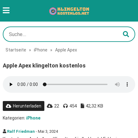
Startseite
»
iPhone
»
Apple Apex
Apple Apex klingelton kostenlos
22
454
42,32 KB
Herunterladen
Kategorien:
iPhone
Ralf Friedman
- Mai 3, 2024