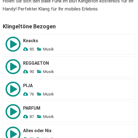
Holen Sie sich den Baile Funk im Blut Klingelton kostenlos für Ihr
Handy! Perfekter Klang für Ihr mobiles Erlebnis.
Klingeltöne Bezogen
Knacks
85
Musik
REGGAETON
90
Musik
PIJA
76
Musik
PARFUM
87
Musik
Alles oder Nix