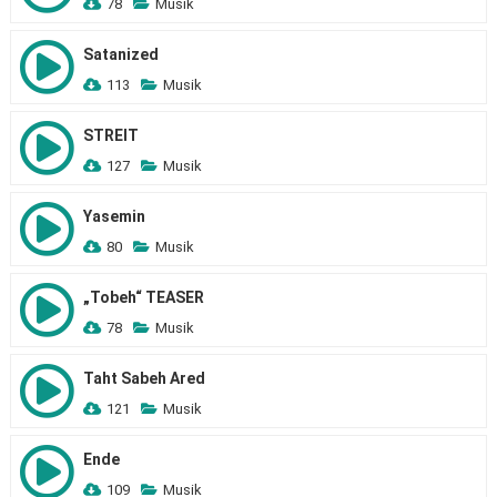
78
Musik
Satanized
113
Musik
STREIT
127
Musik
Yasemin
80
Musik
„Tobeh“ TEASER
78
Musik
Taht Sabeh Ared
121
Musik
Ende
109
Musik