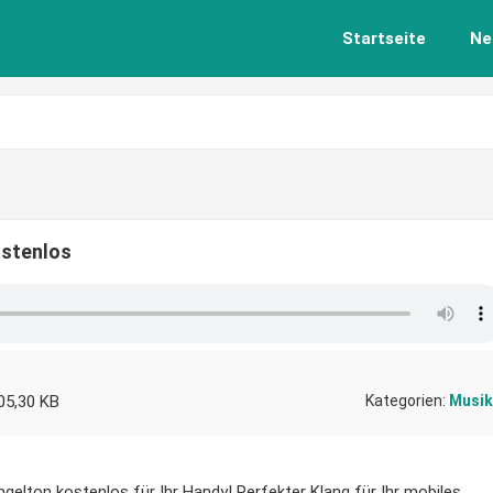
Startseite
Ne
ostenlos
05,30 KB
Kategorien:
Musik
ngelton kostenlos für Ihr Handy! Perfekter Klang für Ihr mobiles