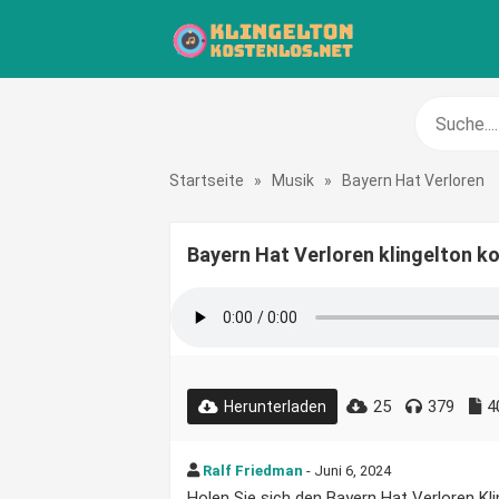
Startseite
»
Musik
»
Bayern Hat Verloren
Bayern Hat Verloren klingelton k
25
379
4
Herunterladen
Ralf Friedman
- Juni 6, 2024
Holen Sie sich den Bayern Hat Verloren Kli