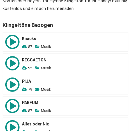
Kostenloser Bayern Tor Hymne Klingelton für Ihr Handy! Exklusiv,
kostenlos und einfach herunterladen.
Klingeltöne Bezogen
Knacks
87
Musik
REGGAETON
92
Musik
PIJA
79
Musik
PARFUM
87
Musik
Alles oder Nix