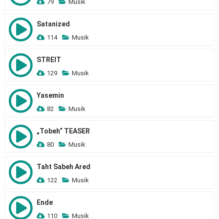
79
Musik
Satanized
114
Musik
STREIT
129
Musik
Yasemin
82
Musik
„Tobeh“ TEASER
80
Musik
Taht Sabeh Ared
122
Musik
Ende
110
Musik