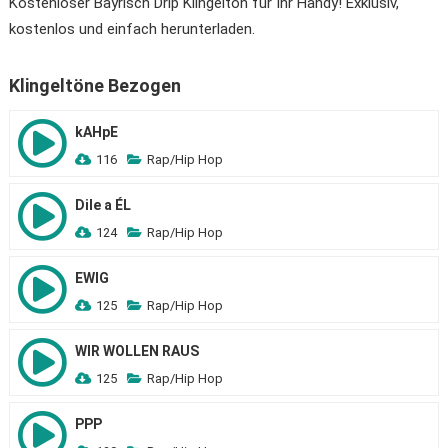
Kostenloser Bayrisch Drip Klingelton für Ihr Handy! Exklusiv,
kostenlos und einfach herunterladen.
Klingeltöne Bezogen
kAHpE
116
Rap/Hip Hop
Dile a ÉL
124
Rap/Hip Hop
EWIG
125
Rap/Hip Hop
WIR WOLLEN RAUS
125
Rap/Hip Hop
PPP