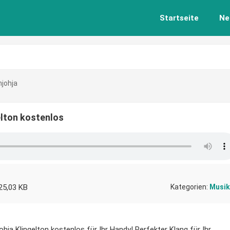
Startseite
Ne
njohja
elton kostenlos
25,03 KB
Kategorien:
Musik
hja Klingelton kostenlos für Ihr Handy! Perfekter Klang für Ihr