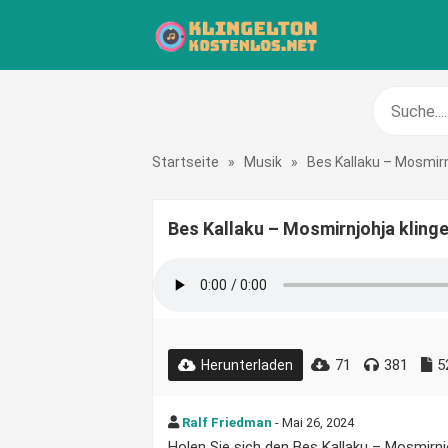
Startseite
»
Musik
»
Bes Kallaku – Mosmir
Bes Kallaku – Mosmirnjohja kling
71
381
5
Herunterladen
Ralf Friedman
- Mai 26, 2024
Holen Sie sich den Bes Kallaku – Mosmirnjo