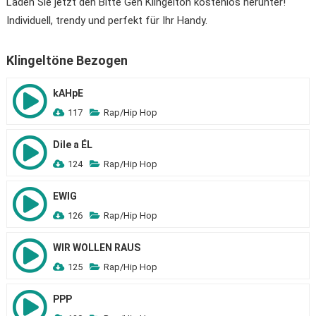
Laden Sie jetzt den Bitte Geh Klingelton kostenlos herunter!
Individuell, trendy und perfekt für Ihr Handy.
Klingeltöne Bezogen
kAHpE
117
Rap/Hip Hop
Dile a ÉL
124
Rap/Hip Hop
EWIG
126
Rap/Hip Hop
WIR WOLLEN RAUS
125
Rap/Hip Hop
PPP