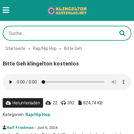
Startseite
»
Rap/Hip Hop
»
Bitte Geh
Bitte Geh klingelton kostenlos
22
392
824,74 KB
Herunterladen
Kategorien:
Rap/Hip Hop
Ralf Friedman
- Juni 6, 2024