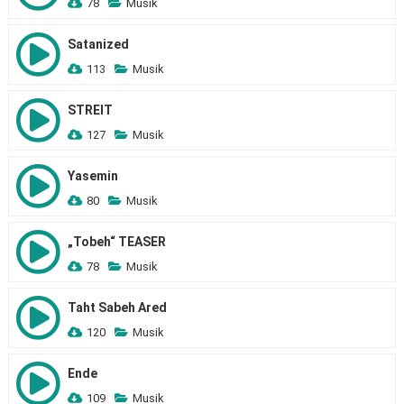
78
Musik
Satanized
113
Musik
STREIT
127
Musik
Yasemin
80
Musik
„Tobeh“ TEASER
78
Musik
Taht Sabeh Ared
120
Musik
Ende
109
Musik