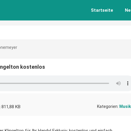
Startseite
Ne
önemeyer
ingelton kostenlos
811,88 KB
Kategorien:
Musik
Klingelton für Ihr Handy! Exklusiv, kostenlos und einfach