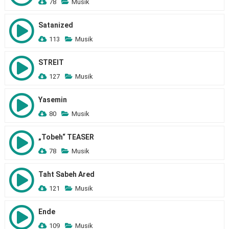
78
Musik
Satanized
113
Musik
STREIT
127
Musik
Yasemin
80
Musik
„Tobeh“ TEASER
78
Musik
Taht Sabeh Ared
121
Musik
Ende
109
Musik