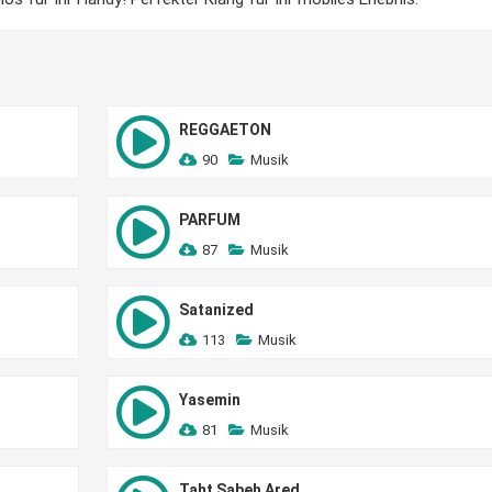
REGGAETON
90
Musik
PARFUM
87
Musik
Satanized
113
Musik
Yasemin
81
Musik
Taht Sabeh Ared