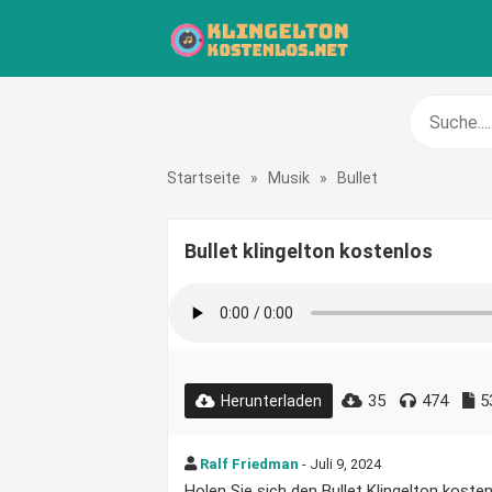
Startseite
»
Musik
»
Bullet
Bullet klingelton kostenlos
35
474
5
Herunterladen
Ralf Friedman
- Juli 9, 2024
Holen Sie sich den Bullet Klingelton kosten