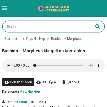
Startseite
»
Rap/Hip Hop
»
Bushido – Morpheus
Bushido – Morpheus klingelton kostenlos
39
460
3,07 MB
Herunterladen
Kategorien:
Rap/Hip Hop
Ralf Friedman
- Juni 1, 2024