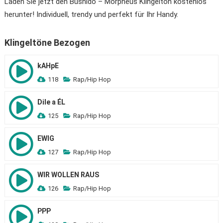
Laden Sie jetzt den Bushido – Morpheus Klingelton kostenlos
herunter! Individuell, trendy und perfekt für Ihr Handy.
Klingeltöne Bezogen
kAHpE
118
Rap/Hip Hop
Dile a ÉL
125
Rap/Hip Hop
EWIG
127
Rap/Hip Hop
WIR WOLLEN RAUS
126
Rap/Hip Hop
PPP