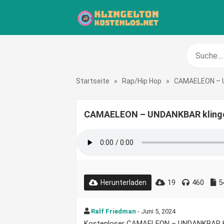
Startseite
»
Rap/Hip Hop
»
CAMAELEON –
CAMAELEON – UNDANKBAR klinge
19
460
5
Herunterladen
Ralf Friedman
- Juni 5, 2024
Kostenloser CAMAELEON – UNDANKBAR Kling