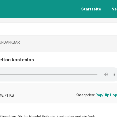
Startseite
Ne
 UNDANKBAR
lton kostenlos
48,71 KB
Kategorien:
Rap/Hip Hop
elton für Ihr Handy! Exklusiv, kostenlos und einfach