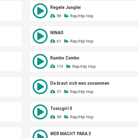
Regele Junglei
99
Rap/Hip Hop
NINAO
61
Rap/Hip Hop
Rambo Zambo
113
Rap/Hip Hop
Da braut sich was zusammen
37
Rap/Hip Hop
Toxicgirl II
59
Rap/Hip Hop
WER MACHT PARA 3