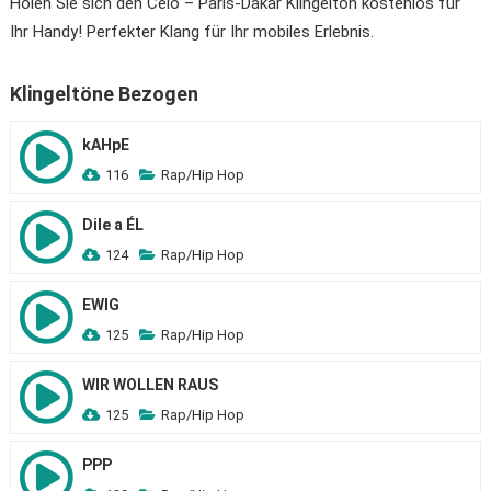
Holen Sie sich den Celo – Paris-Dakar Klingelton kostenlos für
Ihr Handy! Perfekter Klang für Ihr mobiles Erlebnis.
Klingeltöne Bezogen
kAHpE
116
Rap/Hip Hop
Dile a ÉL
124
Rap/Hip Hop
EWIG
125
Rap/Hip Hop
WIR WOLLEN RAUS
125
Rap/Hip Hop
PPP