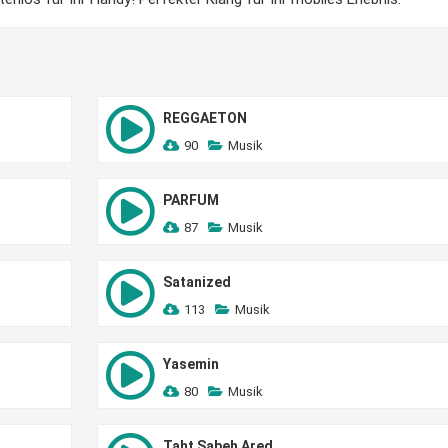
REGGAETON
90
Musik
PARFUM
87
Musik
Satanized
113
Musik
Yasemin
80
Musik
Taht Sabeh Ared