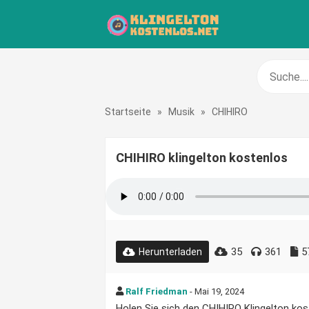
Startseite
»
Musik
»
CHIHIRO
CHIHIRO klingelton kostenlos
35
361
5
Herunterladen
Ralf Friedman
- Mai 19, 2024
Holen Sie sich den CHIHIRO Klingelton kost