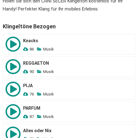
Holen Sie sich den CRNI SECER Klingelton kostenlos für Ihr
Handy! Perfekter Klang für Ihr mobiles Erlebnis.
Klingeltöne Bezogen
Knacks
86
Musik
REGGAETON
90
Musik
PIJA
76
Musik
PARFUM
87
Musik
Alles oder Nix