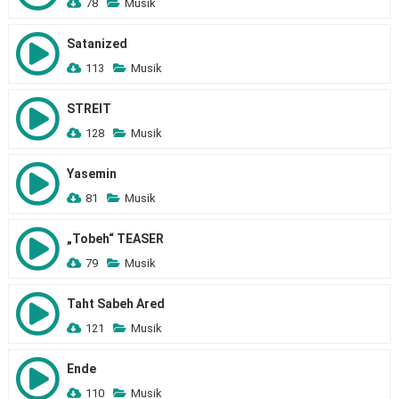
78
Musik
Satanized
113
Musik
STREIT
128
Musik
Yasemin
81
Musik
„Tobeh“ TEASER
79
Musik
Taht Sabeh Ared
121
Musik
Ende
110
Musik