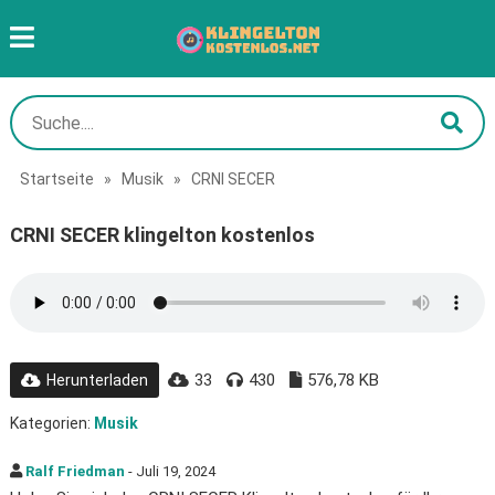
Startseite
»
Musik
»
CRNI SECER
CRNI SECER klingelton kostenlos
33
430
576,78 KB
Herunterladen
Kategorien:
Musik
Ralf Friedman
- Juli 19, 2024