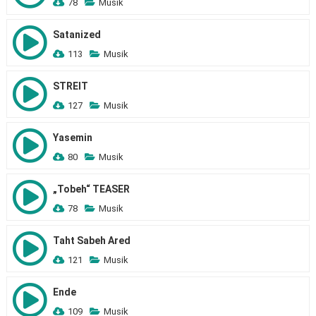
78
Musik
Satanized
113
Musik
STREIT
127
Musik
Yasemin
80
Musik
„Tobeh“ TEASER
78
Musik
Taht Sabeh Ared
121
Musik
Ende
109
Musik