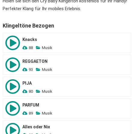
Holen Sie sich den Cry Baby Klingelton kostenlos für Ihr Handy!
Perfekter Klang für Ihr mobiles Erlebnis.
Klingeltöne Bezogen
Knacks
88
Musik
REGGAETON
93
Musik
PIJA
80
Musik
PARFUM
89
Musik
Alles oder Nix