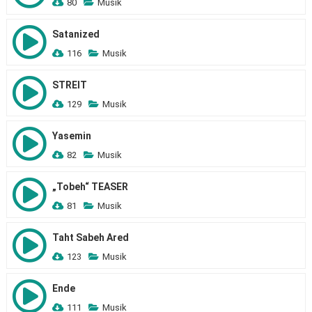
80
Musik
Satanized
116
Musik
STREIT
129
Musik
Yasemin
82
Musik
„Tobeh“ TEASER
81
Musik
Taht Sabeh Ared
123
Musik
Ende
111
Musik