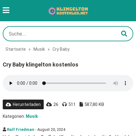
Startseite
»
Musik
»
Cry Baby
Cry Baby klingelton kostenlos
26
511
587,80 KB
Herunterladen
Kategorien:
Musik
Ralf Friedman
- August 20, 2024