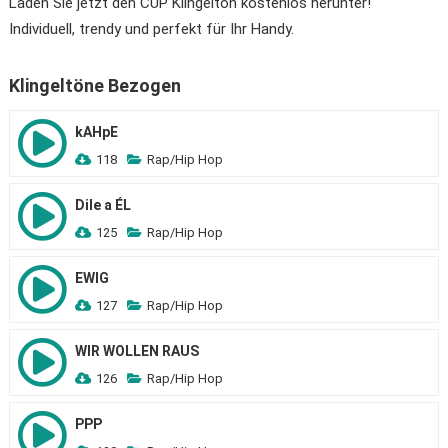
Laden Sie jetzt den CUP Klingelton kostenlos herunter!
Individuell, trendy und perfekt für Ihr Handy.
Klingeltöne Bezogen
kAHpE
118
Rap/Hip Hop
Dile a ÉL
125
Rap/Hip Hop
EWIG
127
Rap/Hip Hop
WIR WOLLEN RAUS
126
Rap/Hip Hop
PPP