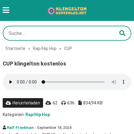
Startseite
»
Rap/Hip Hop
»
CUP
CUP klingelton kostenlos
62
636
834,94 KB
Herunterladen
Kategorien:
Rap/Hip Hop
Ralf Friedman
- September 18, 2024