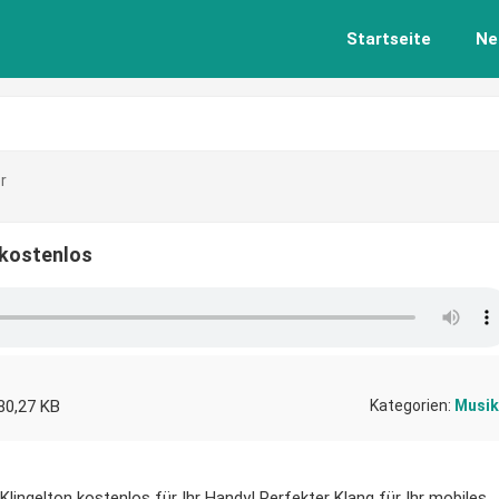
Startseite
Ne
r
 kostenlos
80,27 KB
Kategorien:
Musik
lingelton kostenlos für Ihr Handy! Perfekter Klang für Ihr mobiles