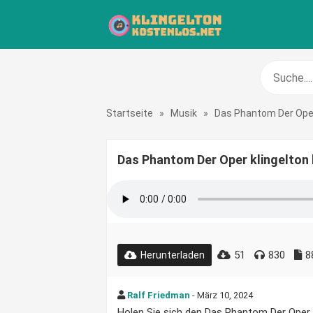
Startseite
»
Musik
»
Das Phantom Der Ope
Das Phantom Der Oper klingelton
51
830
8
Herunterladen
Ralf Friedman
- März 10, 2024
Holen Sie sich den Das Phantom Der Oper K