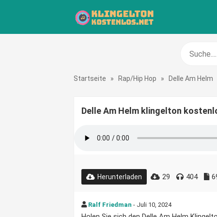
Startseite
»
Rap/Hip Hop
»
Delle Am Helm
Delle Am Helm klingelton kostenl
29
404
6
Herunterladen
Ralf Friedman
- Juli 10, 2024
Holen Sie sich den Delle Am Helm Klingelto