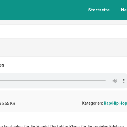
Startseite
Ne
os
95,55 KB
Kategorien:
Rap/Hip Hop
n kostenlos für Ihr Handy! Perfekter Klang für Ihr mobiles Erlebnis.