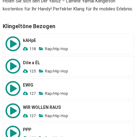
Holen Sie sich den Der Yavuz – Lamine Yamal Klingelton
kostenlos für Ihr Handy! Perfekter Klang für Ihr mobiles Erlebnis.
Klingeltöne Bezogen
kAHpE
118
Rap/Hip Hop
Dile a ÉL
125
Rap/Hip Hop
EWIG
127
Rap/Hip Hop
WIR WOLLEN RAUS
127
Rap/Hip Hop
PPP