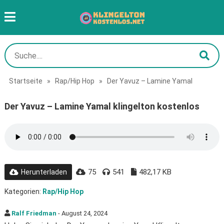
Startseite
»
Rap/Hip Hop
»
Der Yavuz – Lamine Yamal
Der Yavuz – Lamine Yamal klingelton kostenlos
75
541
482,17 KB
Herunterladen
Kategorien:
Rap/Hip Hop
Ralf Friedman
- August 24, 2024