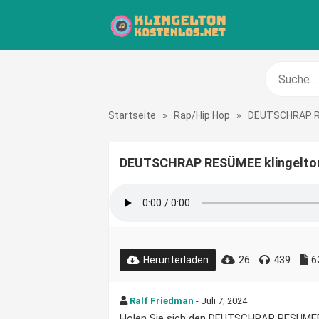
Startseite
»
Rap/Hip Hop
»
DEUTSCHRAP 
DEUTSCHRAP RESÜMEE klingelton
26
439
6
Herunterladen
Ralf Friedman
- Juli 7, 2024
Holen Sie sich den DEUTSCHRAP RESÜMEE Kl