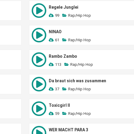
Regele Junglei
99
Rap/Hip Hop
NINAO
61
Rap/Hip Hop
Rambo Zambo
113
Rap/Hip Hop
Da braut sich was zusammen
37
Rap/Hip Hop
Toxicgirl II
59
Rap/Hip Hop
WER MACHT PARA 3