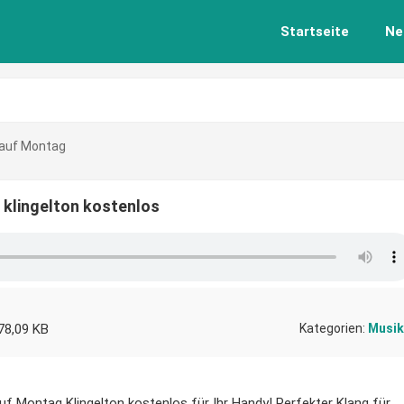
Startseite
Ne
 auf Montag
 klingelton kostenlos
78,09 KB
Kategorien:
Musik
uf Montag Klingelton kostenlos für Ihr Handy! Perfekter Klang für