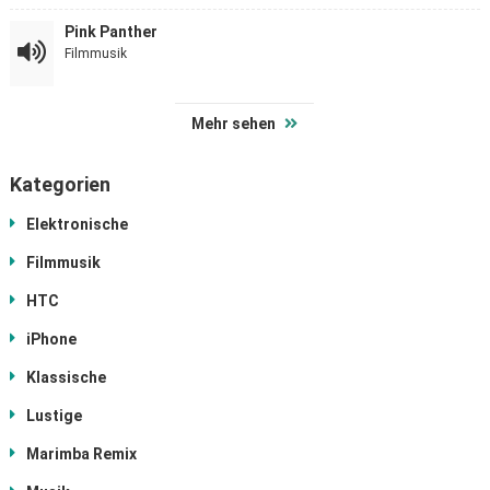
Pink Panther
Filmmusik
Mehr sehen
Kategorien
Elektronische
Filmmusik
HTC
iPhone
Klassische
Lustige
Marimba Remix