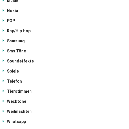
Musik
Nokia
POP
Rap/Hip Hop
Samsung
Sms Töne
Soundeffekte
Spiele
Telefon
Tierstimmen
Wecktöne
Weihnachten
Whatsapp