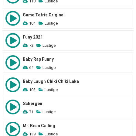
118
Lustige
Game Tetris Original
104
Lustige
Funy 2021
72
Lustige
Baby Rap Funny
64
Lustige
Baby Laugh Chiki Chiki Laka
103
Lustige
Schergen
71
Lustige
Mr. Bean Calling
139
Lustige