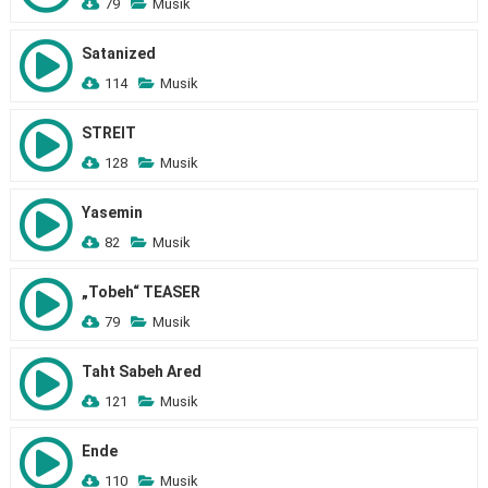
79
Musik
Satanized
114
Musik
STREIT
128
Musik
Yasemin
82
Musik
„Tobeh“ TEASER
79
Musik
Taht Sabeh Ared
121
Musik
Ende
110
Musik