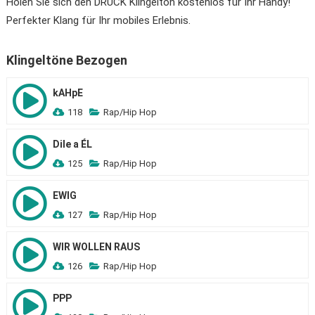
Holen Sie sich den DRUCK Klingelton kostenlos für Ihr Handy!
Perfekter Klang für Ihr mobiles Erlebnis.
Klingeltöne Bezogen
kAHpE
118
Rap/Hip Hop
Dile a ÉL
125
Rap/Hip Hop
EWIG
127
Rap/Hip Hop
WIR WOLLEN RAUS
126
Rap/Hip Hop
PPP