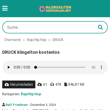
Startseite
»
Rap/Hip Hop
»
DRUCK
DRUCK klingelton kostenlos
61
478
846,87 KB
Herunterladen
Kategorien:
Rap/Hip Hop
Ralf Friedman
- Dezember 3, 2024