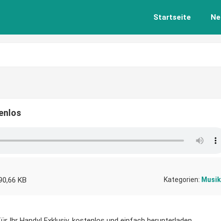
Startseite
Ne
tenlos
90,66 KB
Kategorien:
Musik
für Ihr Handy! Exklusiv, kostenlos und einfach herunterladen.