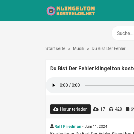
Startseite
»
Musik
»
Du Bist Der Fehler
Du Bist Der Fehler klingelton kos
17
428
6
Herunterladen
Ralf Friedman
- Juni 11, 2024
Kostenloser Du Bist Der Fehler Klingelton 