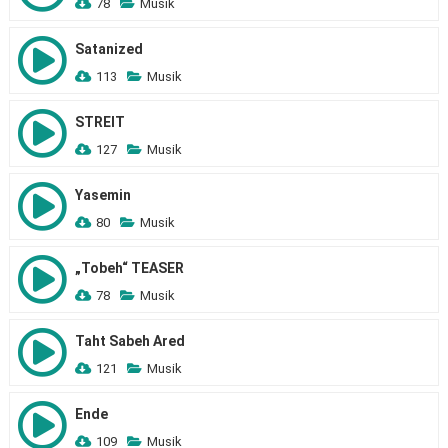
78
Musik
Satanized
113
Musik
STREIT
127
Musik
Yasemin
80
Musik
„Tobeh“ TEASER
78
Musik
Taht Sabeh Ared
121
Musik
Ende
109
Musik