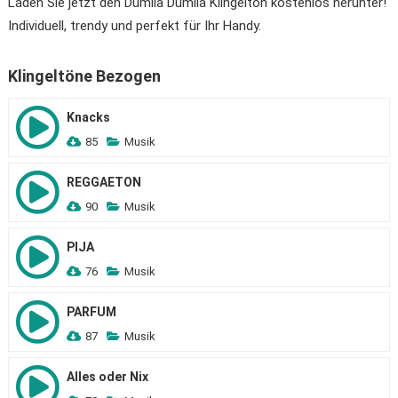
Laden Sie jetzt den Dumlla Dumlla Klingelton kostenlos herunter!
Individuell, trendy und perfekt für Ihr Handy.
Klingeltöne Bezogen
Knacks
85
Musik
REGGAETON
90
Musik
PIJA
76
Musik
PARFUM
87
Musik
Alles oder Nix