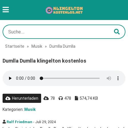
Startseite
»
Musik
»
Dumlla Dumlla
Dumlla Dumlla klingelton kostenlos
78
478
574,74 KB
Herunterladen
Kategorien:
Musik
Ralf Friedman
- Juli 29, 2024