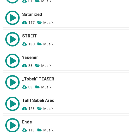
81
Musik
Satanized
117
Musik
STREIT
130
Musik
Yasemin
83
Musik
„Tobeh“ TEASER
83
Musik
Taht Sabeh Ared
123
Musik
Ende
113
Musik