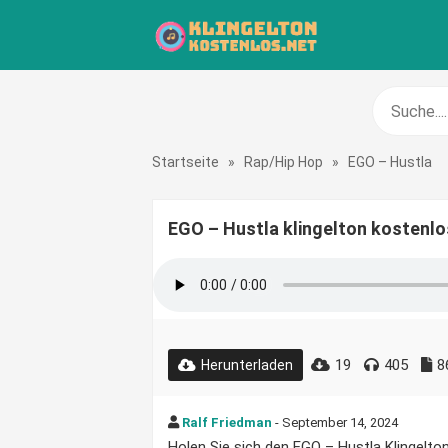
Startseite
»
Rap/Hip Hop
»
EGO – Hustla
EGO – Hustla klingelton kostenlo
19
405
8
Herunterladen
Ralf Friedman
- September 14, 2024
Holen Sie sich den EGO – Hustla Klingelton