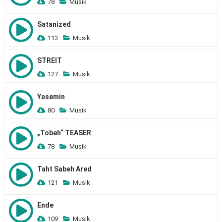
78
Musik
Satanized
113
Musik
STREIT
127
Musik
Yasemin
80
Musik
„Tobeh“ TEASER
78
Musik
Taht Sabeh Ared
121
Musik
Ende
109
Musik