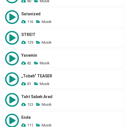
80
Musik
Satanized
116
Musik
STREIT
129
Musik
Yasemin
82
Musik
„Tobeh“ TEASER
81
Musik
Taht Sabeh Ared
123
Musik
Ende
111
Musik