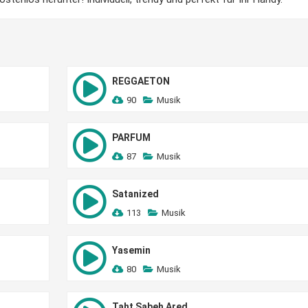
REGGAETON
90
Musik
PARFUM
87
Musik
Satanized
113
Musik
Yasemin
80
Musik
Taht Sabeh Ared