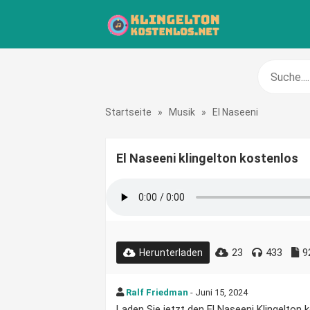
Startseite
»
Musik
»
El Naseeni
El Naseeni klingelton kostenlos
23
433
9
Herunterladen
Ralf Friedman
- Juni 15, 2024
Laden Sie jetzt den El Naseeni Klingelton k