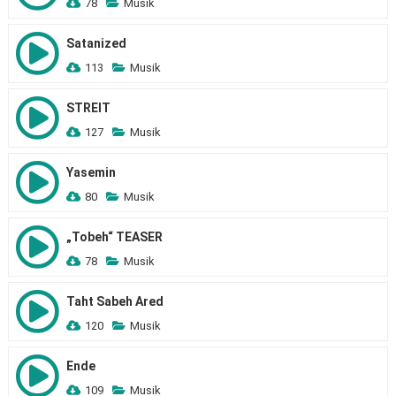
78
Musik
Satanized
113
Musik
STREIT
127
Musik
Yasemin
80
Musik
„Tobeh“ TEASER
78
Musik
Taht Sabeh Ared
120
Musik
Ende
109
Musik