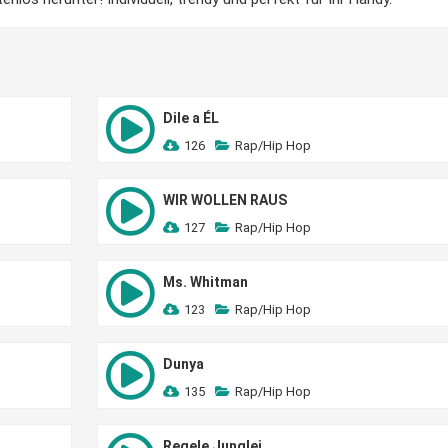
Dile a ÉL
126
Rap/Hip Hop
WIR WOLLEN RAUS
127
Rap/Hip Hop
Ms. Whitman
123
Rap/Hip Hop
Dunya
135
Rap/Hip Hop
Regele Junglei