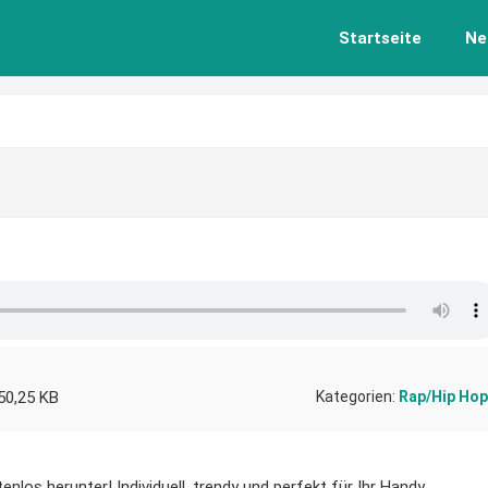
Startseite
Ne
50,25 KB
Kategorien:
Rap/Hip Hop
enlos herunter! Individuell, trendy und perfekt für Ihr Handy.