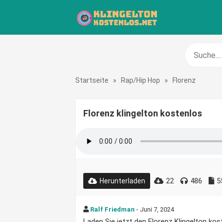
Startseite
»
Rap/Hip Hop
»
Florenz
Florenz klingelton kostenlos
22
486
5
Herunterladen
Ralf Friedman
- Juni 7, 2024
Laden Sie jetzt den Florenz Klingelton kost