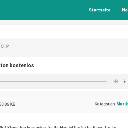
Startseite
Ne
Oli.P
elton kostenlos
60,86 KB
Kategorien:
Musik
i.P Klingelton kostenlos für Ihr Handy! Perfekter Klang für Ihr