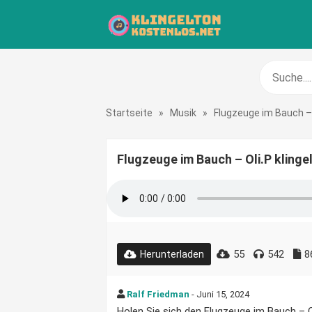
Startseite
»
Musik
»
Flugzeuge im Bauch – 
Flugzeuge im Bauch – Oli.P kling
55
542
8
Herunterladen
Ralf Friedman
- Juni 15, 2024
Holen Sie sich den Flugzeuge im Bauch – Ol