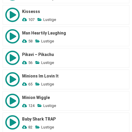
Kissesss
107
Lustige
Man Heartily Laughing
58
Lustige
Pikavi – Pikachu
56
Lustige
Minions Im Lovin It
65
Lustige
Minion Wiggle
124
Lustige
Baby Shark TRAP
82
Lustige