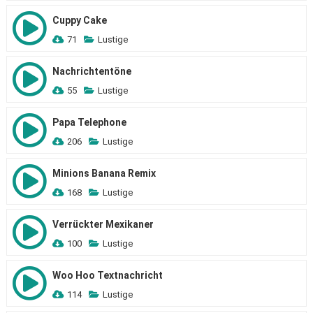
Cuppy Cake
71
Lustige
Nachrichtentöne
55
Lustige
Papa Telephone
206
Lustige
Minions Banana Remix
168
Lustige
Verrückter Mexikaner
100
Lustige
Woo Hoo Textnachricht
114
Lustige