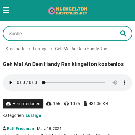
Startseite
»
Lustige
»
Geh Mal An Dein Handy Ran
Geh Mal An Dein Handy Ran klingelton kostenlos
156
1075
431,06 KB
Herunterladen
Kategorien:
Lustige
Ralf Friedman
- März 18, 2024