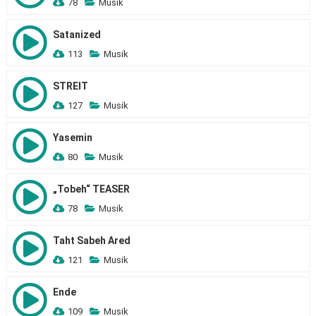
78
Musik
Satanized
113
Musik
STREIT
127
Musik
Yasemin
80
Musik
„Tobeh“ TEASER
78
Musik
Taht Sabeh Ared
121
Musik
Ende
109
Musik