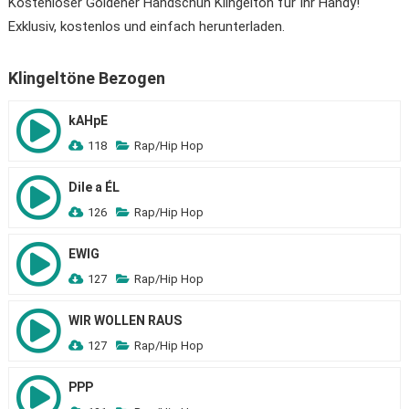
Kostenloser Goldener Handschuh Klingelton für Ihr Handy!
Exklusiv, kostenlos und einfach herunterladen.
Klingeltöne Bezogen
kAHpE
118
Rap/Hip Hop
Dile a ÉL
126
Rap/Hip Hop
EWIG
127
Rap/Hip Hop
WIR WOLLEN RAUS
127
Rap/Hip Hop
PPP