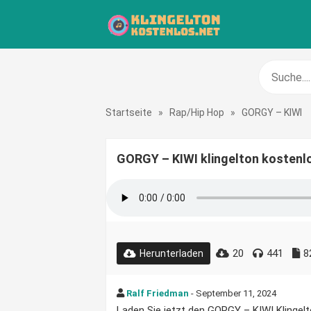
Startseite
»
Rap/Hip Hop
»
GORGY – KIWI
GORGY – KIWI klingelton kostenl
20
441
8
Herunterladen
Ralf Friedman
- September 11, 2024
Laden Sie jetzt den GORGY – KIWI Klingelto