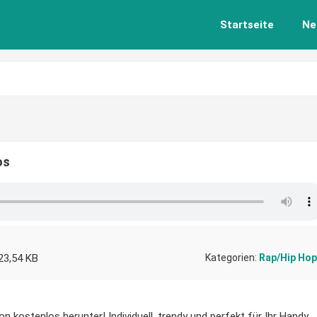
Startseite
Ne
os
23,54 KB
Kategorien:
Rap/Hip Hop
n kostenlos herunter! Individuell, trendy und perfekt für Ihr Handy.